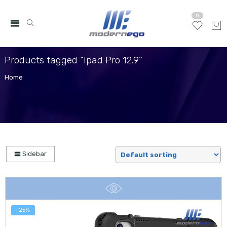
0
Products tagged “Ipad Pro 12.9”
Home
Sidebar
-25%