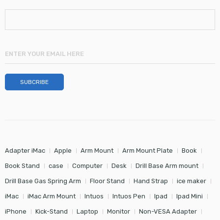
Adapter iMac
Apple
Arm Mount
Arm Mount Plate
Book
Book Stand
case
Computer
Desk
Drill Base Arm mount
Drill Base Gas Spring Arm
Floor Stand
Hand Strap
ice maker
iMac
iMac Arm Mount
Intuos
Intuos Pen
Ipad
Ipad Mini
iPhone
Kick-Stand
Laptop
Monitor
Non-VESA Adapter