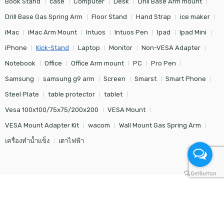
Book Stand
case
Computer
Desk
Drill Base Arm mount
Drill Base Gas Spring Arm
Floor Stand
Hand Strap
ice maker
iMac
iMac Arm Mount
Intuos
Intuos Pen
Ipad
Ipad Mini
iPhone
Kick-Stand
Laptop
Monitor
Non-VESA Adapter
Notebook
Office
Office Arm mount
PC
Pro Pen
Samsung
samsung g9 arm
Screen
Smarst
Smart Phone
Steel Plate
table protector
tablet
Vesa 100x100/75x75/200x200
VESA Mount
VESA Mount Adapter Kit
wacom
Wall Mount Gas Spring Arm
เครื่องทำน้ำแข็ง
เตาไฟฟ้า
© Modern Ego - All Right reserved!