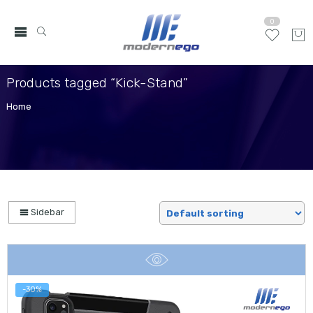
0
Products tagged “Kick-Stand”
Home
Sidebar
-30%