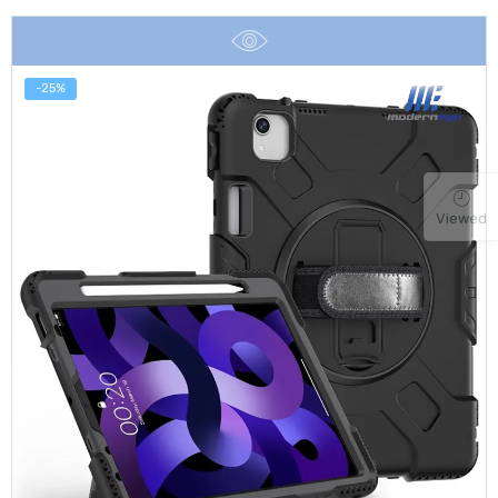
was:
is:
฿1,690.
฿1,190.
-25%
Viewed