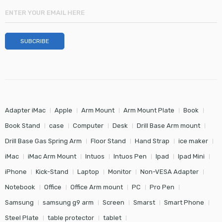
Adapter iMac
Apple
Arm Mount
Arm Mount Plate
Book
Book Stand
case
Computer
Desk
Drill Base Arm mount
Drill Base Gas Spring Arm
Floor Stand
Hand Strap
ice maker
iMac
iMac Arm Mount
Intuos
Intuos Pen
Ipad
Ipad Mini
iPhone
Kick-Stand
Laptop
Monitor
Non-VESA Adapter
Notebook
Office
Office Arm mount
PC
Pro Pen
Samsung
samsung g9 arm
Screen
Smarst
Smart Phone
Steel Plate
table protector
tablet