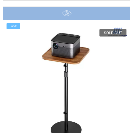
was:
is:
฿2,590.
฿1,990.
-35%
SOLD OUT