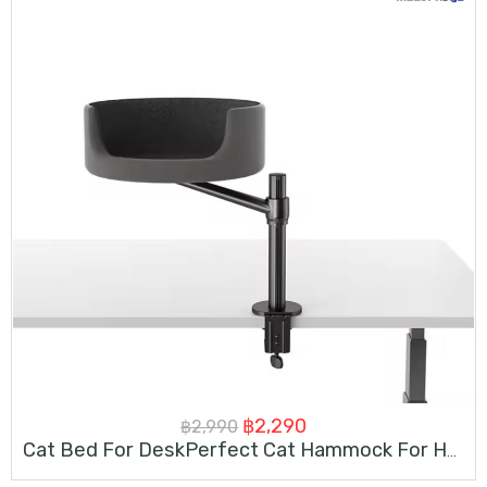
Original
Current
฿
2,290
฿
2,990
Cat Bed For DeskPerfect Cat Hammock For Home Office Desk Nest Rotable Adjustable
price
price