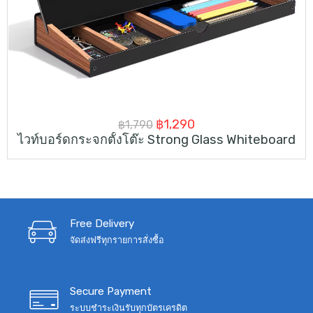
Original
Current
฿
1,290
฿
1,790
ไวท์บอร์ดกระจกตั้งโต๊ะ Strong Glass Whiteboard
price
price
was:
is:
฿1,790.
฿1,290.
Free Delivery
จัดส่งฟรีทุกรายการสั่งซื้อ
Secure Payment
ระบบชำระเงินรับทุกบัตรเครดิต