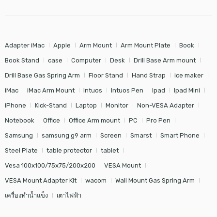
Adapter iMac
Apple
Arm Mount
Arm Mount Plate
Book
Book Stand
case
Computer
Desk
Drill Base Arm mount
Drill Base Gas Spring Arm
Floor Stand
Hand Strap
ice maker
iMac
iMac Arm Mount
Intuos
Intuos Pen
Ipad
Ipad Mini
iPhone
Kick-Stand
Laptop
Monitor
Non-VESA Adapter
Notebook
Office
Office Arm mount
PC
Pro Pen
Samsung
samsung g9 arm
Screen
Smarst
Smart Phone
Steel Plate
table protector
tablet
Vesa 100x100/75x75/200x200
VESA Mount
VESA Mount Adapter Kit
wacom
Wall Mount Gas Spring Arm
เครื่องทำน้ำแข็ง
เตาไฟฟ้า