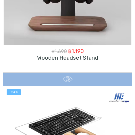
Original
Current
฿
1,190
฿
1,690
Wooden Headset Stand
price
price
was:
is:
฿1,690.
฿1,190.
-24%