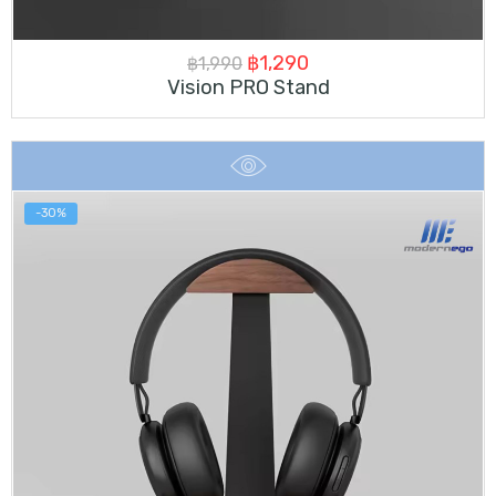
Original
Current
฿
1,290
฿
1,990
Vision PRO Stand
price
price
was:
is:
฿1,990.
฿1,290.
-30%