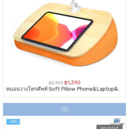
Original
Current
฿
1,390
฿
2,190
หมอนวางโทรศัพท์ Soft Pillow Phone&Laptop&Tablet Stand
price
price
was:
is:
฿2,190.
฿1,390.
-23%
SOLD OUT