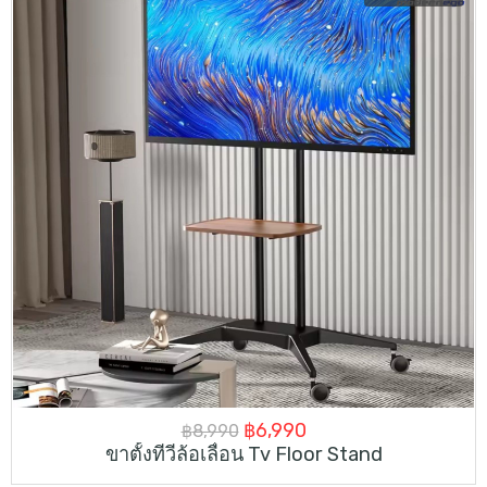
Original
Current
฿
6,990
฿
8,990
ขาตั้งทีวีล้อเลื่อน Tv Floor Stand
price
price