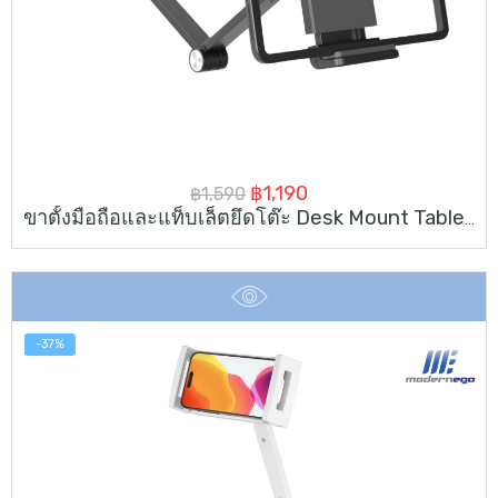
Original
Current
฿
1,190
฿
1,590
ขาตั้งมือถือและแท็บเล็ตยึดโต๊ะ Desk Mount Tablet Stand
price
price
was:
is:
฿1,590.
฿1,190.
-37%