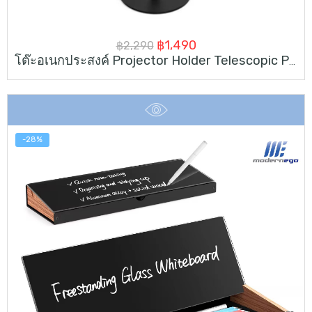
Original
Current
฿
1,490
฿
2,290
โต๊ะอเนกประสงค์ Projector Holder Telescopic Projector Floor Stand
price
price
was:
is:
฿2,290.
฿1,490.
-28%