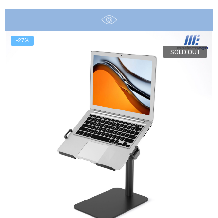
was:
is:
฿8,990.
฿6,990.
-27%
SOLD OUT