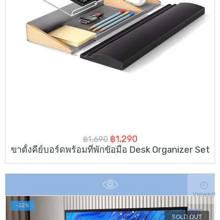
Original
Current
฿
1,290
฿
1,690
ขาตั้งคีย์บอร์ดพร้อมที่พักข้อมือ Desk Organizer Set
price
price
was:
is:
฿1,690.
฿1,290.
Viewed
-22%
SOLD OUT