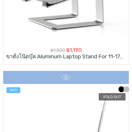
Original
Current
฿
1,190
฿
1,500
ขาตั้งโน๊ตบุ๊ค Aluminum Laptop Stand For 11-17.3inch
price
price
was:
is:
฿1,500.
฿1,190.
SALE
SOLD OUT