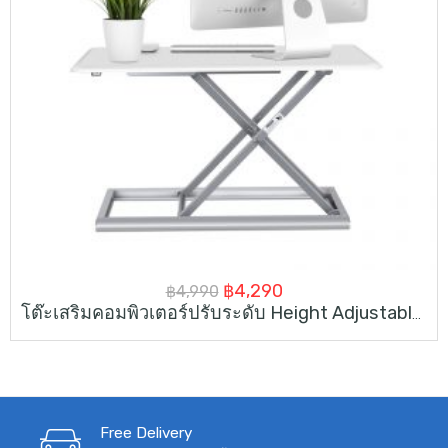
Original
Current
฿
4,290
฿
4,990
โต๊ะเสริมคอมพิวเตอร์ปรับระดับ Height Adjustable Standing Desk Converter 30inch
price
price
was:
is:
฿4,990.
฿4,290.
Free Delivery