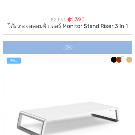
Original
Current
฿
1,390
฿
2,590
โต๊ะวางจอคอมพิวเตอร์ Monitor Stand Riser 3 In 1
price
price
was:
is:
฿2,590.
฿1,390.
SALE