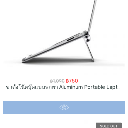
Original
Current
฿
750
฿
1,090
ขาตั้งโน๊ตบุ๊คแบบพกพา Aluminum Portable Laptop Stand For 10-17inch
price
price
was:
is:
฿1,090.
฿750.
SOLD OUT