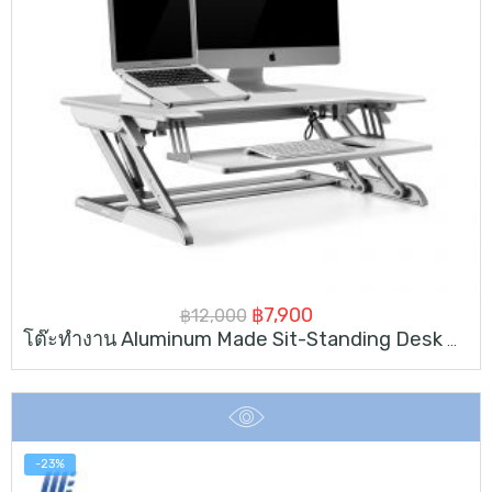
Original
Current
฿
7,900
฿
12,000
โต๊ะทำงาน Aluminum Made Sit-Standing Desk Converter
price
price
was:
is:
฿12,000.
฿7,900.
-23%