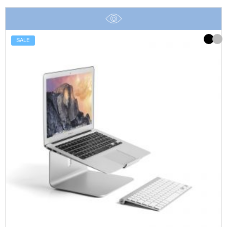
was:
is:
฿3,290.
฿2,750.
SALE