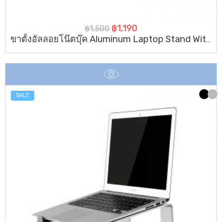
Original
Current
฿
1,190
฿
1,500
ขาตั้งอัลลอยโน๊ตบุ๊ค Aluminum Laptop Stand With 360° Rotatable Base
price
price
was:
is:
฿1,500.
฿1,190.
SALE