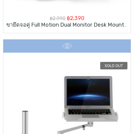
Original
Current
฿
2,390
฿
2,990
ขายึดจอคู่ Full Motion Dual Monitor Desk Mount Stand
price
price
was:
is:
฿2,990.
฿2,390.
SOLD OUT