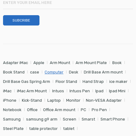
Adapter iMac
Apple
Arm Mount
Arm Mount Plate
Book
Book Stand
case
Computer
Desk
Drill Base Arm mount
Drill Base Gas Spring Arm
Floor Stand
Hand Strap
ice maker
iMac
iMac Arm Mount
Intuos
Intuos Pen
Ipad
Ipad Mini
iPhone
Kick-Stand
Laptop
Monitor
Non-VESA Adapter
Notebook
Office
Office Arm mount
PC
Pro Pen
Samsung
samsung g9 arm
Screen
Smarst
Smart Phone
Steel Plate
table protector
tablet