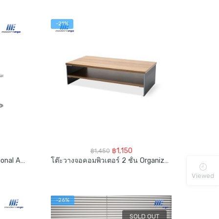
-21%
rent
Original
Current
฿
1,150
฿
1,450
ce
price
price
โต๊ะทำงานบนเตียง Multifunctional Adjustable Desk Portable Foldable Laptop Table For Bed
โต๊ะวางจอคอมพิวเตอร์ 2 ชั้น Organizer Shelf Stand Riser
was:
is:
990.
฿1,450.
฿1,150.
Viewed
-26%
SOLD OUT