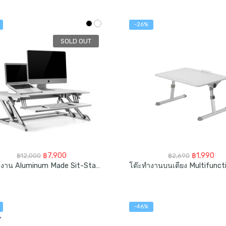
-26%
SOLD OUT
Original
Current
Original
Cur
฿
7,900
฿
1,990
฿
12,000
฿
2,690
price
price
price
pri
โต๊ะทำงาน Aluminum Made Sit-Standing Desk Converter
was:
is:
was:
is:
฿12,000.
฿7,900.
฿2,690.
฿1,
-46%