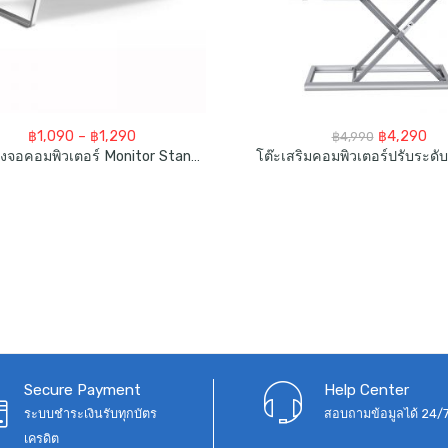
Price
Original
Cur
฿
1,090
–
฿
1,290
฿
4,290
฿
4,990
range:
price
pri
โต๊ะวางจอคอมพิวเตอร์ Monitor Stand Riser For Laptop IMac Computer
฿1,090
was:
is:
through
฿4,990.
฿4,
฿1,290
Secure Payment
Help Center
ระบบชำระเงินรับทุกบัตร
สอบถามข้อมูลได้ 24/
เครดิต