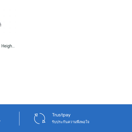
rent
ce
โต๊ะเสริมคอมพิวเตอร์ปรับระดับ Height Adjustable Standing Desk Converter 30inch
290.
Trustpay
7
รับประกันความพึงพอใจ