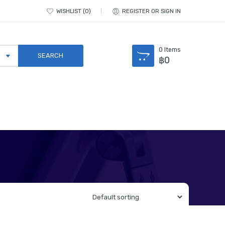
WISHLIST
0
REGISTER OR SIGN IN
0
Items
฿
0