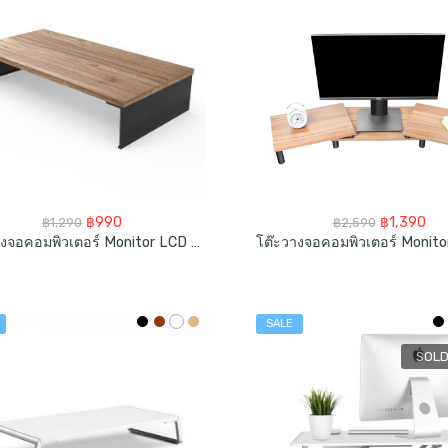
Original
Current
Original
Cur
฿
990
฿
1,390
฿
1,290
฿
2,590
price
price
price
pri
โต๊ะวางจอคอมพิวเตอร์ Monitor LCD Monitor Stand Riser
was:
is:
was:
is:
฿1,290.
฿990.
฿2,590.
฿1,
SALE
SOLD