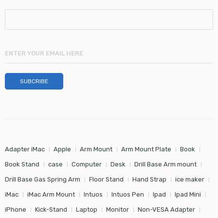
Adapter iMac
Apple
Arm Mount
Arm Mount Plate
Book
Book Stand
case
Computer
Desk
Drill Base Arm mount
Drill Base Gas Spring Arm
Floor Stand
Hand Strap
ice maker
iMac
iMac Arm Mount
Intuos
Intuos Pen
Ipad
Ipad Mini
iPhone
Kick-Stand
Laptop
Monitor
Non-VESA Adapter