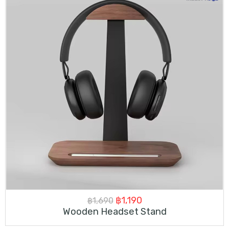
Original
Current
฿
1,190
฿
1,690
Wooden Headset Stand
price
price