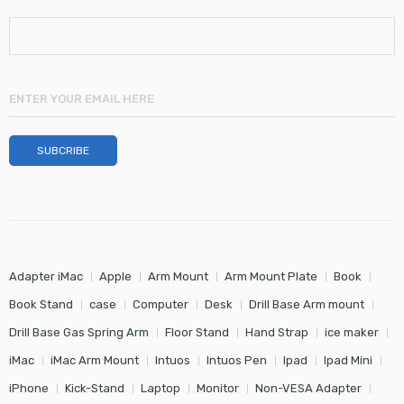
Adapter iMac
Apple
Arm Mount
Arm Mount Plate
Book
Book Stand
case
Computer
Desk
Drill Base Arm mount
Drill Base Gas Spring Arm
Floor Stand
Hand Strap
ice maker
iMac
iMac Arm Mount
Intuos
Intuos Pen
Ipad
Ipad Mini
iPhone
Kick-Stand
Laptop
Monitor
Non-VESA Adapter