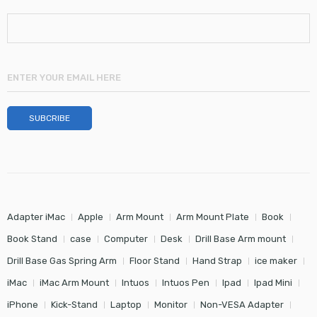
Adapter iMac
Apple
Arm Mount
Arm Mount Plate
Book
Book Stand
case
Computer
Desk
Drill Base Arm mount
Drill Base Gas Spring Arm
Floor Stand
Hand Strap
ice maker
iMac
iMac Arm Mount
Intuos
Intuos Pen
Ipad
Ipad Mini
iPhone
Kick-Stand
Laptop
Monitor
Non-VESA Adapter