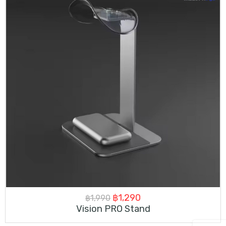
Original
Current
฿
1,290
฿
1,990
Vision PRO Stand
price
price