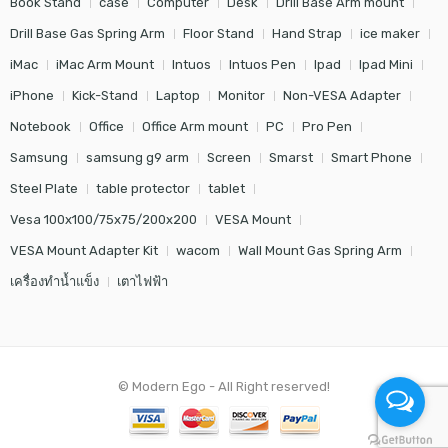
Book Stand
case
Computer
Desk
Drill Base Arm mount
Drill Base Gas Spring Arm
Floor Stand
Hand Strap
ice maker
iMac
iMac Arm Mount
Intuos
Intuos Pen
Ipad
Ipad Mini
iPhone
Kick-Stand
Laptop
Monitor
Non-VESA Adapter
Notebook
Office
Office Arm mount
PC
Pro Pen
Samsung
samsung g9 arm
Screen
Smarst
Smart Phone
Steel Plate
table protector
tablet
Vesa 100x100/75x75/200x200
VESA Mount
VESA Mount Adapter Kit
wacom
Wall Mount Gas Spring Arm
เครื่องทำน้ำแข็ง
เตาไฟฟ้า
© Modern Ego - All Right reserved!