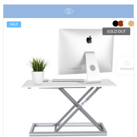
฿1,090
through
฿1,290
SALE
SOLD OUT
Viewed