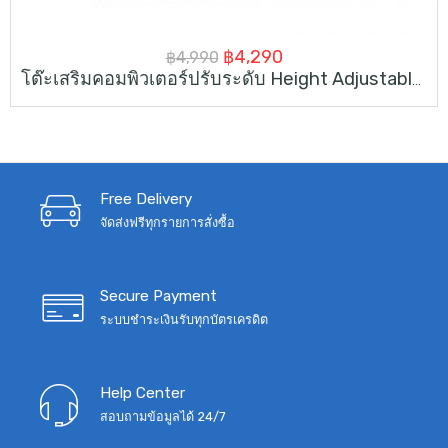
Original
Current
฿
4,290
฿
4,990
โต๊ะเสริมคอมพิวเตอร์ปรับระดับ Height Adjustable Standing Desk Converter 30inch
price
price
was:
is:
฿4,990.
฿4,290.
Free Delivery
จัดส่งฟรีทุกรายการสั่งซื้อ
Secure Payment
ระบบชำระเงินรับทุกบัตรเครดิต
Help Center
สอบถามข้อมูลได้ 24/7