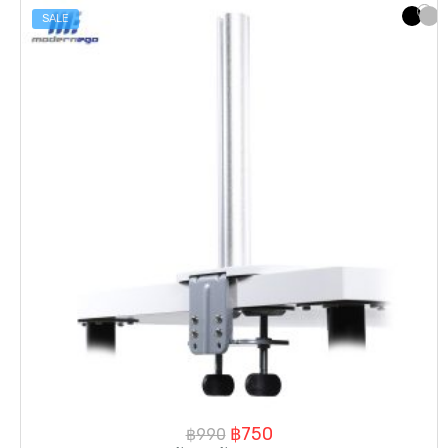
SALE
Original
Current
฿
750
฿
990