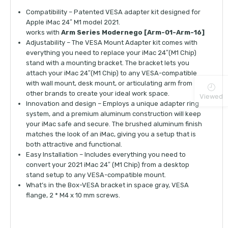
Compatibility – Patented VESA adapter kit designed for
Apple iMac 24″ M1 model 2021.
works with
Arm Series Modernego [Arm-01-Arm-16]
Adjustability – The VESA Mount Adapter kit comes with
everything you need to replace your iMac 24″(M1 Chip)
stand with a mounting bracket. The bracket lets you
attach your iMac 24″(M1 Chip) to any VESA-compatible
with wall mount, desk mount, or articulating arm from
other brands to create your ideal work space.
Viewed
Innovation and design – Employs a unique adapter ring
system, and a premium aluminum construction will keep
your iMac safe and secure. The brushed aluminum finish
matches the look of an iMac, giving you a setup that is
both attractive and functional.
Easy Installation – Includes everything you need to
convert your 2021 iMac 24″ (M1 Chip) from a desktop
stand setup to any VESA-compatible mount.
What’s in the Box-VESA bracket in space gray, VESA
flange, 2 * M4 x 10 mm screws.