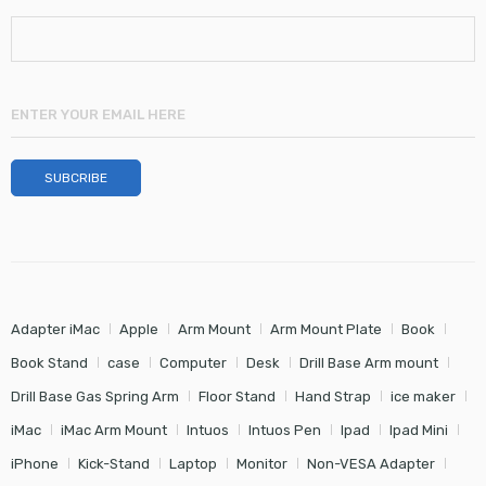
Adapter iMac
Apple
Arm Mount
Arm Mount Plate
Book
Book Stand
case
Computer
Desk
Drill Base Arm mount
Drill Base Gas Spring Arm
Floor Stand
Hand Strap
ice maker
iMac
iMac Arm Mount
Intuos
Intuos Pen
Ipad
Ipad Mini
iPhone
Kick-Stand
Laptop
Monitor
Non-VESA Adapter