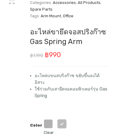
Categories:
Accessories
,
All Products
,
Spare Parts
Tags:
Arm Mount
,
Office
อะไหล่ขายึดจอสปริงก๊าซ
Gas Spring Arm
Original
Current
฿
990
฿
1,190
price
price
was:
is:
อะไหล่แขนสปริงก๊าซ ขยับขึ้นลงได้
อิสระ
฿1,190.
฿990.
ใช้ร่วมกับเสายึดจอคอมพิวเตอร์รุ่น Gas
Spring
Color
Clear