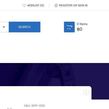
WISHLIST
0
REGISTER OR SIGN IN
0
Items
฿
0
SKU:
SPP-02S