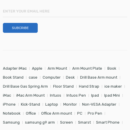
Adapter iMac
Apple
Arm Mount
Arm Mount Plate
Book
Book Stand
case
Computer
Desk
Drill Base Arm mount
Drill Base Gas Spring Arm
Floor Stand
Hand Strap
ice maker
iMac
iMac Arm Mount
Intuos
Intuos Pen
Ipad
Ipad Mini
iPhone
Kick-Stand
Laptop
Monitor
Non-VESA Adapter
Notebook
Office
Office Arm mount
PC
Pro Pen
Samsung
samsung g9 arm
Screen
Smarst
Smart Phone