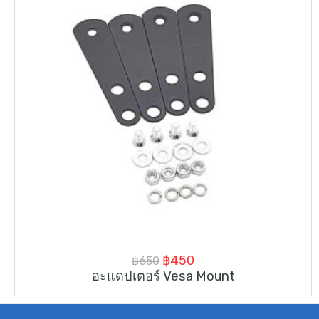
Original
Current
฿
450
฿
650
อะแดปเตอร์ Vesa Mount
price
price
was:
is: