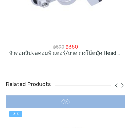
Original
Current
฿
350
฿
590
หัวต่อคลิปจอคอมพิวเตอร์/ถาดวางโน๊ตบุ๊ค Head Arm Adapter
price
price
was:
is:
฿590.
฿350.
Related Products
-31%