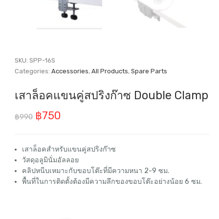
SKU:
SPP-16S
Categories:
Accessories
,
All Products
,
Spare Parts
เสาล็อคแขนคู่สปริงก๊าซ Double Clamp
Original
Current
฿
750
฿
990
price
price
was:
is:
เสาล็อคสำหรับแขนคู่สปริงก๊าซ
วัสดุอลูมินั่มอัลลอย
฿990.
฿750.
คลิปหนีบเหมาะกับขอบโต๊ะที่มีความหนา 2-9 ซม.
พื้นที่ในการติดตั้งต้องมีความลึกของขอบโต๊ะอย่างน้อย 6 ซม.