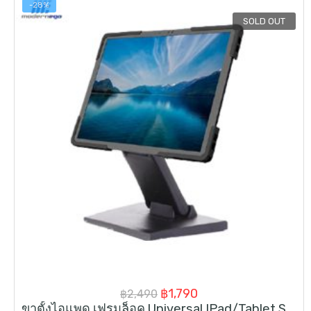
-28%
SOLD OUT
Original
Current
฿
1,790
฿
2,490
ขาตั้งไอแพด เฟรมล็อค Universal IPad/Tablet Stand 9.7″-12.9″