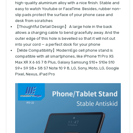
high-quality aluminium alloy with a nice finish. Stable and
easy to watch Youtube or FaceTime. Besides, rubber non-
slip pads protect the surface of your phone case and
desk from scratches
【Thoughtful Detail Design】 A large hole in the back
allows a charging cable to bend gracefully away. And the
outer edge of this hole is bevelled so that it will not cut
into your cord — a perfect dock for your phone
【Wide Compatibility】ModernEgo cell phone stand is
compatible with all smartphones, like iPhone 11 Pro XS
Max XR X 6 6S 7 8 Plus, Galaxy Samsung S10+ S10e S10
S9+ S9 S8+ S8 S7 Note 10 9 8, LG, Sony, Moto, LG, Google
Pixel, Nexus, iPad Pro