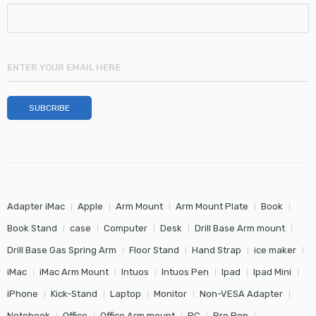
Adapter iMac
Apple
Arm Mount
Arm Mount Plate
Book
Book Stand
case
Computer
Desk
Drill Base Arm mount
Drill Base Gas Spring Arm
Floor Stand
Hand Strap
ice maker
iMac
iMac Arm Mount
Intuos
Intuos Pen
Ipad
Ipad Mini
iPhone
Kick-Stand
Laptop
Monitor
Non-VESA Adapter
Notebook
Office
Office Arm mount
PC
Pro Pen