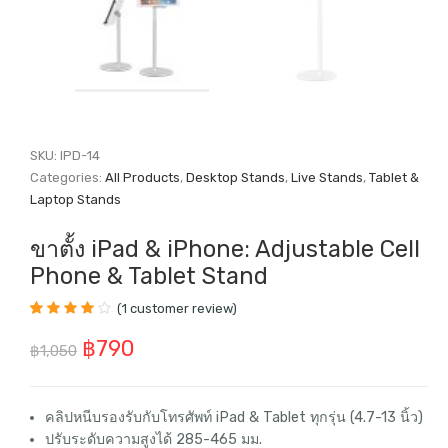
SKU:
IPD-14
Categories:
All Products
,
Desktop Stands
,
Live Stands
,
Tablet &
Laptop Stands
ขาตั้ง iPad & iPhone: Adjustable Cell
Phone & Tablet Stand
(
1
customer review)
Rated
1
4.00
Original
Current
฿
790
out of 5
฿
1,050
based on
price
price
customer
rating
was:
is:
คลิปหนีบรองรับกับโทรศัพท์ iPad & Tablet ทุกรุ่น (4.7-13 นิ้ว)
ปรับระดับความสูงได้ 285-465 มม.