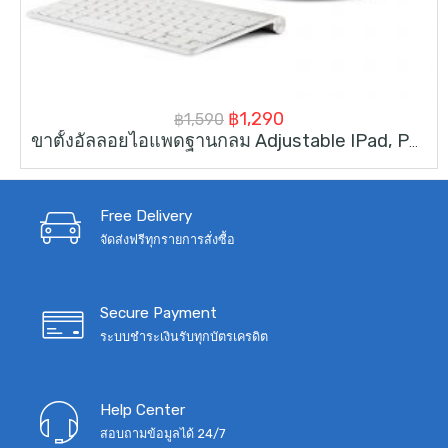
Original
Current
฿
1,290
฿
1,590
ขาตั้งอัลลอยไอแพดฐานกลม Adjustable IPad, Phone & Tablet Stand For 4-14inch
price
price
was:
is:
฿1,590.
฿1,290.
Free Delivery
จัดส่งฟรีทุกรายการสั่งซื้อ
Secure Payment
ระบบชำระเงินรับทุกบัตรเครดิต
Help Center
สอบถามข้อมูลได้ 24/7