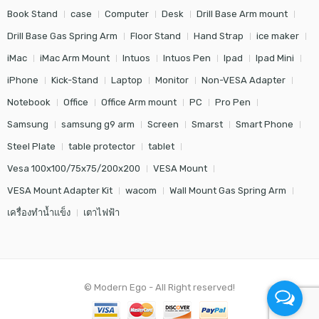
Book Stand
case
Computer
Desk
Drill Base Arm mount
Drill Base Gas Spring Arm
Floor Stand
Hand Strap
ice maker
iMac
iMac Arm Mount
Intuos
Intuos Pen
Ipad
Ipad Mini
iPhone
Kick-Stand
Laptop
Monitor
Non-VESA Adapter
Notebook
Office
Office Arm mount
PC
Pro Pen
Samsung
samsung g9 arm
Screen
Smarst
Smart Phone
Steel Plate
table protector
tablet
Vesa 100x100/75x75/200x200
VESA Mount
VESA Mount Adapter Kit
wacom
Wall Mount Gas Spring Arm
เครื่องทำน้ำแข็ง
เตาไฟฟ้า
© Modern Ego - All Right reserved!