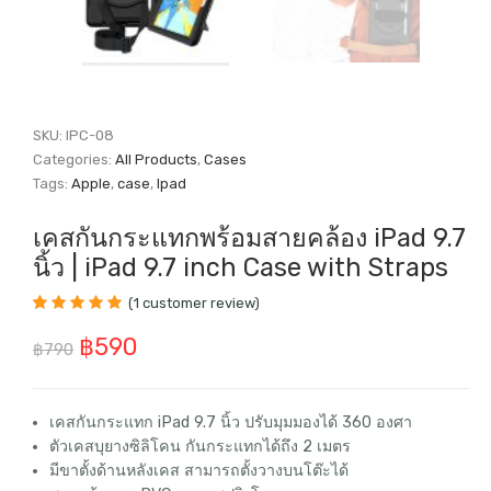
SKU:
IPC-08
Categories:
All Products
,
Cases
Tags:
Apple
,
case
,
Ipad
เคสกันกระแทกพร้อมสายคล้อง iPad 9.7
นิ้ว | iPad 9.7 inch Case with Straps
(
1
customer review)
Rated
1
5.00
out
Original
Current
฿
590
of 5 based on
฿
790
customer
price
price
rating
was:
is:
เคสกันกระแทก
iPad 9.7 นิ้ว
ปรับมุมมองได้ 360 องศา
ตัวเคสบุยางซิลิโคน กันกระแทกได้ถึง 2 เมตร
฿790.
฿590.
มีขาตั้งด้านหลังเคส สามารถตั้งวางบนโต๊ะได้