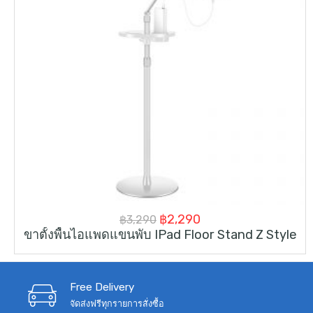
Original
Current
฿
2,290
฿
3,290
ขาตั้งพื้นไอแพดแขนพับ IPad Floor Stand Z Style
price
price
was:
is:
฿3,290.
฿2,290.
Free Delivery
จัดส่งฟรีทุกรายการสั่งซื้อ