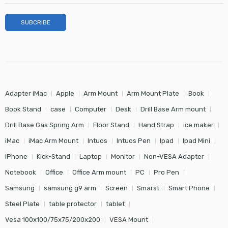
Adapter iMac
Apple
Arm Mount
Arm Mount Plate
Book
Book Stand
case
Computer
Desk
Drill Base Arm mount
Drill Base Gas Spring Arm
Floor Stand
Hand Strap
ice maker
iMac
iMac Arm Mount
Intuos
Intuos Pen
Ipad
Ipad Mini
iPhone
Kick-Stand
Laptop
Monitor
Non-VESA Adapter
Notebook
Office
Office Arm mount
PC
Pro Pen
Samsung
samsung g9 arm
Screen
Smarst
Smart Phone
Steel Plate
table protector
tablet
Vesa 100x100/75x75/200x200
VESA Mount