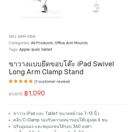
SKU:
ARM-08W
Categories:
All Products
,
Office Arm Mounts
Tags:
Apple
,
Ipad
,
tablet
ขาวางแบบยึดขอบโต๊ะ iPad Swivel
Long Arm Clamp Stand
(
1
customer review)
Rated
1
5.00
out
Original
Current
฿
1,090
of 5 based on
฿
1,690
customer
price
price
rating
was:
is:
ขาวาง iPad และ Tablet ขนาดหน้าจอ 7-13 นิ้ว
คลิป C-Clamp รองรับความหนาขอบโต๊ะสูงสุด 6 ซม.
฿1,690.
฿1,090.
ปรับมุมมอง และหมุนแขนได้รอบ 360 องศา