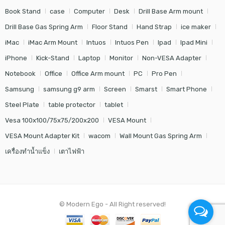
Book Stand
case
Computer
Desk
Drill Base Arm mount
Drill Base Gas Spring Arm
Floor Stand
Hand Strap
ice maker
iMac
iMac Arm Mount
Intuos
Intuos Pen
Ipad
Ipad Mini
iPhone
Kick-Stand
Laptop
Monitor
Non-VESA Adapter
Notebook
Office
Office Arm mount
PC
Pro Pen
Samsung
samsung g9 arm
Screen
Smarst
Smart Phone
Steel Plate
table protector
tablet
Vesa 100x100/75x75/200x200
VESA Mount
VESA Mount Adapter Kit
wacom
Wall Mount Gas Spring Arm
เครื่องทำน้ำแข็ง
เตาไฟฟ้า
© Modern Ego - All Right reserved!