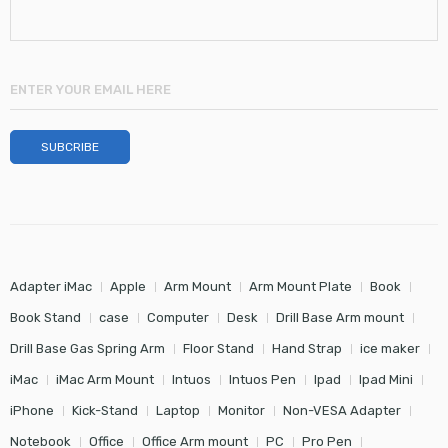
Adapter iMac
Apple
Arm Mount
Arm Mount Plate
Book
Book Stand
case
Computer
Desk
Drill Base Arm mount
Drill Base Gas Spring Arm
Floor Stand
Hand Strap
ice maker
iMac
iMac Arm Mount
Intuos
Intuos Pen
Ipad
Ipad Mini
iPhone
Kick-Stand
Laptop
Monitor
Non-VESA Adapter
Notebook
Office
Office Arm mount
PC
Pro Pen