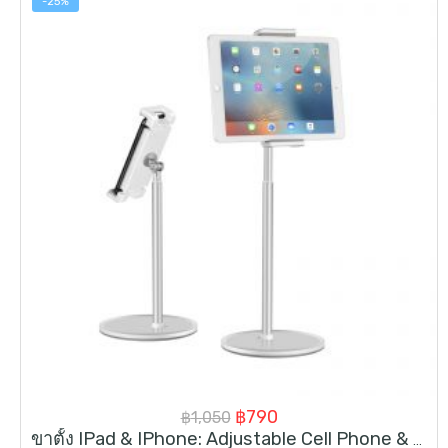
-25%
Original
Current
฿
790
฿
1,050
ขาตั้ง IPad & IPhone: Adjustable Cell Phone & Tablet Stand
price
price