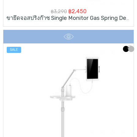
Original
Current
฿
2,450
฿
3,290
ขายึดจอสปริงก๊าซ Single Monitor Gas Spring Desk Mount
price
price
was:
is:
฿3,290.
฿2,450.
SALE