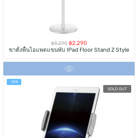
Original
Current
฿
2,290
฿
3,290
ขาตั้งพื้นไอแพดแขนพับ IPad Floor Stand Z Style
price
price
was:
is:
฿3,290.
฿2,290.
-25%
SOLD OUT