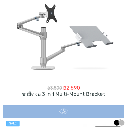
Original
Current
฿
2,590
฿
3,500
ขายึดจอ 3 In 1 Multi-Mount Bracket
price
price
was:
is:
฿3,500.
฿2,590.
SALE