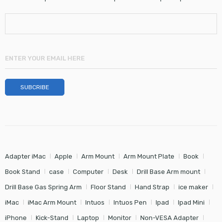
Adapter iMac
Apple
Arm Mount
Arm Mount Plate
Book
Book Stand
case
Computer
Desk
Drill Base Arm mount
Drill Base Gas Spring Arm
Floor Stand
Hand Strap
ice maker
iMac
iMac Arm Mount
Intuos
Intuos Pen
Ipad
Ipad Mini
iPhone
Kick-Stand
Laptop
Monitor
Non-VESA Adapter