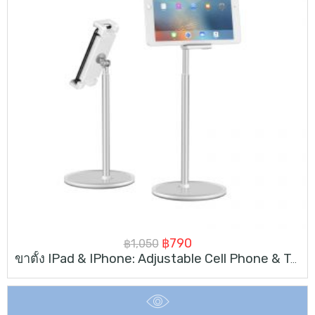
Original
Current
฿
790
฿
1,050
ขาตั้ง IPad & IPhone: Adjustable Cell Phone & Tablet Stand
price
price
was:
is:
฿1,050.
฿790.