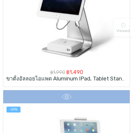
Viewed
Original
Current
฿
1,490
฿
1,990
ขาตั้งอัลลอยไอแพด Aluminum IPad, Tablet Stand For 7-13 Inch
price
price
was:
is:
฿1,990.
฿1,490.
-25%