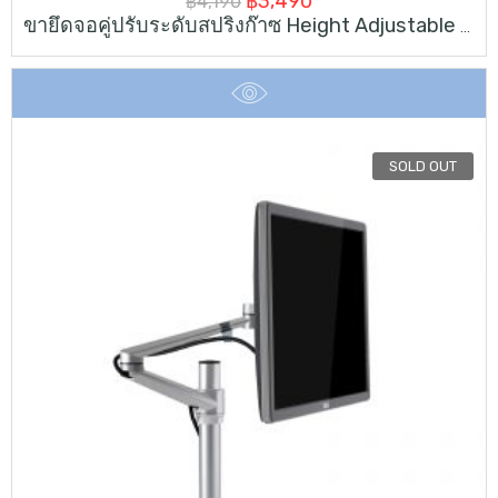
฿
3,490
฿
4,190
ขายึดจอคู่ปรับระดับสปริงก๊าซ Height Adjustable Dual Monitor
price
price
was:
is:
฿4,190.
฿3,490.
SOLD OUT