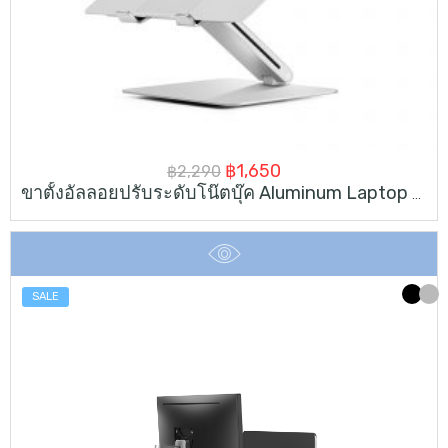
Original
Current
฿
1,650
฿
2,290
ขาตั้งอัลลอยปรับระดับโน๊ตบุ๊ค Aluminum Laptop Stand
price
price
was:
is:
฿2,290.
฿1,650.
SALE