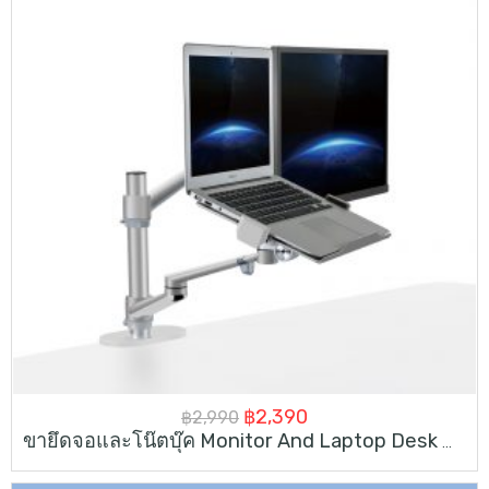
Original
Current
฿
2,390
฿
2,990
ขายึดจอและโน๊ตบุ๊ค Monitor And Laptop Desk Mount
price
price
was:
is: