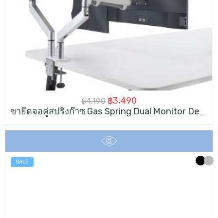
Original
Current
฿
3,490
฿
4,190
ขายึดจอคู่สปริงก๊าซ Gas Spring Dual Monitor Desk Mount
price
price
was:
is:
฿4,190.
฿3,490.
SALE