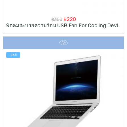
Original
Current
฿
220
฿
300
พัดลมระบายความร้อน USB Fan For Cooling Device
price
price
was:
is:
฿300.
฿220.
-28%