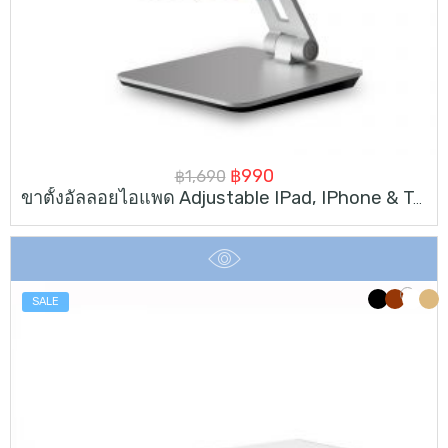
Original
Current
฿
990
฿
1,690
ขาตั้งอัลลอยไอแพด Adjustable IPad, IPhone & Tablet Stand For 4-14inch
price
price
was:
is:
฿1,690.
฿990.
SALE