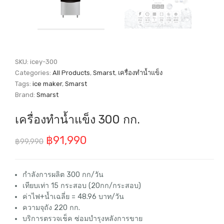
SKU:
icey-300
Categories:
All Products
,
Smarst
,
เครื่องทำน้ำแข็ง
Tags:
ice maker
,
Smarst
Brand:
Smarst
เครื่องทำน้ำแข็ง 300 กก.
Original
Current
฿
91,990
฿
99,990
price
price
was:
is:
กำลังการผลิต 300 กก/วัน
เทียบเท่า 15 กระสอบ (20กก/กระสอบ)
฿99,990.
฿91,990.
ค่าไฟ+น้ำเฉลี่ย = 48.96 บาท/วัน
ความจุถัง 220 กก.
บริการตรวจเช็ค ซ่อมบำรุงหลังการขาย