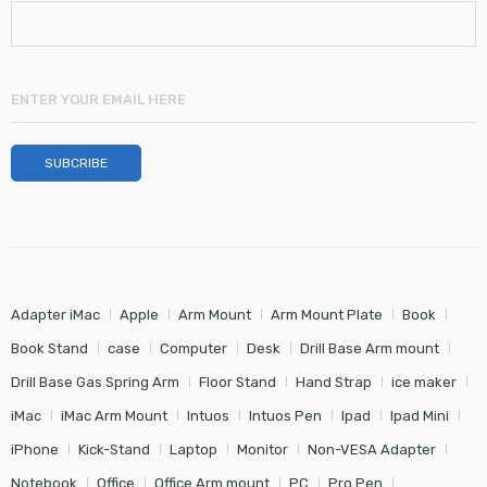
Adapter iMac
Apple
Arm Mount
Arm Mount Plate
Book
Book Stand
case
Computer
Desk
Drill Base Arm mount
Drill Base Gas Spring Arm
Floor Stand
Hand Strap
ice maker
iMac
iMac Arm Mount
Intuos
Intuos Pen
Ipad
Ipad Mini
iPhone
Kick-Stand
Laptop
Monitor
Non-VESA Adapter
Notebook
Office
Office Arm mount
PC
Pro Pen