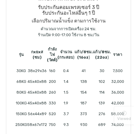
รับประกันคอมเพรสเซอร์ 3 ปี
รับประกันอะไหล่อื่นๆ 1 ปี
เลือกปริมาณน้ำแข็ง ตามการใช้งาน
คำนวณจากการเปิดเครื่อง 24 ชม.
ร้านเปิด 9:00-17:00 ใช้งาน 8 ชม/วัน
กำลัง
กxยxส
จำนวน
แก้ว/8ชม.
แก้ว/8ชม.
รุ่น
ไฟ
ราคา
(ซม)
(กระสอบ
)
(16oz
)
(22oz
)
(วัตต์)
30KG
38x29x36
160
0.4
41
30
7,500
68KG
45x40x88
200
1.4
138
102
32,000
80KG
45x40x88
260
1.5
154
114
36,000
100KG
45x40x88
330
1.9
187
139
42,000
150KG
56x44x89
520
3.7
373
276
58,000
Viewed
250KG
58x67x172
750
9.3
930
689
74,000