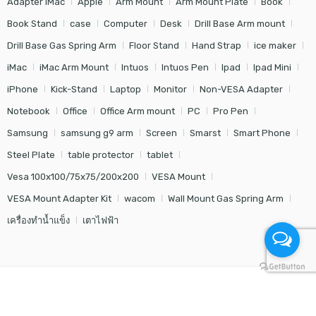
Adapter iMac
Apple
Arm Mount
Arm Mount Plate
Book
Book Stand
case
Computer
Desk
Drill Base Arm mount
Drill Base Gas Spring Arm
Floor Stand
Hand Strap
ice maker
iMac
iMac Arm Mount
Intuos
Intuos Pen
Ipad
Ipad Mini
iPhone
Kick-Stand
Laptop
Monitor
Non-VESA Adapter
Notebook
Office
Office Arm mount
PC
Pro Pen
Samsung
samsung g9 arm
Screen
Smarst
Smart Phone
Steel Plate
table protector
tablet
Vesa 100x100/75x75/200x200
VESA Mount
VESA Mount Adapter Kit
wacom
Wall Mount Gas Spring Arm
เครื่องทำน้ำแข็ง
เตาไฟฟ้า
© Modern Ego - All Right reserved!