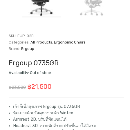
SKU:
EUP-02B
Categories:
All Products
,
Ergonomic Chairs
Brand:
Ergoup
Ergoup 0735GR
Availability:
Out of stock
Original
Current
฿
21,500
฿
23,500
price
price
was:
is:
เก้าอี้เพื่อสุขภาพ Ergoup รุ่น 0735GR
หุ้มเบาะด้วยวัสดุตาข่ายผ้า Wintex
฿23,500.
฿21,500.
Armrest 2D: ปรับที่พักแขนได้
Headrest 3D: เบาะพักศีรษะปรับขึ้นลงได้อิสระ