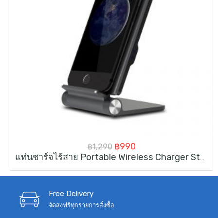
Original
Current
฿
990
฿
1,290
แท่นชาร์จไร้สาย Portable Wireless Charger Stand
price
price
was:
is:
฿1,290.
฿990.
Free Delivery
จัดส่งฟรีทุกรายการสั่งซื้อ