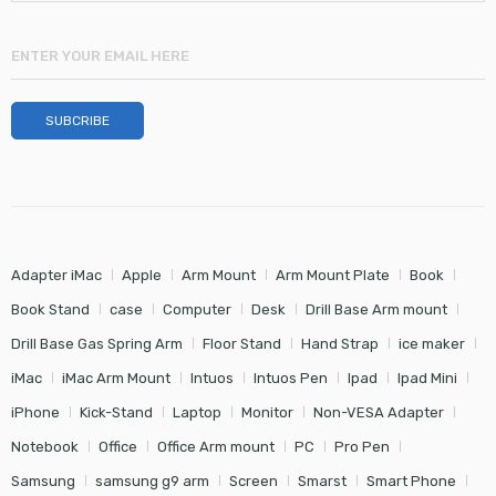
Adapter iMac
Apple
Arm Mount
Arm Mount Plate
Book
Book Stand
case
Computer
Desk
Drill Base Arm mount
Drill Base Gas Spring Arm
Floor Stand
Hand Strap
ice maker
iMac
iMac Arm Mount
Intuos
Intuos Pen
Ipad
Ipad Mini
iPhone
Kick-Stand
Laptop
Monitor
Non-VESA Adapter
Notebook
Office
Office Arm mount
PC
Pro Pen
Samsung
samsung g9 arm
Screen
Smarst
Smart Phone