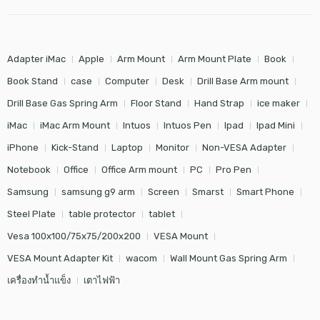
Adapter iMac
Apple
Arm Mount
Arm Mount Plate
Book
Book Stand
case
Computer
Desk
Drill Base Arm mount
Drill Base Gas Spring Arm
Floor Stand
Hand Strap
ice maker
iMac
iMac Arm Mount
Intuos
Intuos Pen
Ipad
Ipad Mini
iPhone
Kick-Stand
Laptop
Monitor
Non-VESA Adapter
Notebook
Office
Office Arm mount
PC
Pro Pen
Samsung
samsung g9 arm
Screen
Smarst
Smart Phone
Steel Plate
table protector
tablet
Vesa 100x100/75x75/200x200
VESA Mount
VESA Mount Adapter Kit
wacom
Wall Mount Gas Spring Arm
เครื่องทำน้ำแข็ง
เตาไฟฟ้า