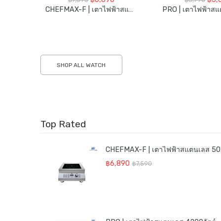
price
price
pric
CHEFMAX-F | เตาไฟฟ้าสแตนเลส 5000วัตต์
was:
is:
was
฿7,590.
฿6,890.
฿5,
SHOP ALL WATCH
Top Rated
CHEFM
Original
Current
฿
6,890
฿
7,590
price
price
was:
is:
฿7,590.
฿6,890.