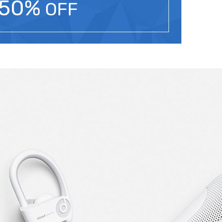
50%
OFF
-23%
-25%
SOLD OUT
SOLD OUT
Original
Current
Original
Current
฿
1,590
฿
1,990
฿
2,590
฿
1