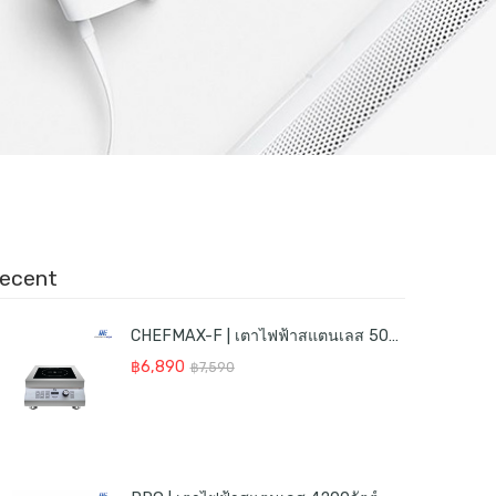
price
price
price
price
ขาตั้งน็ตบุ้ค Adjustable Foldable Laptop Stand
โต๊ะอเนกประสงค์ HomeOffice Stand
was:
is:
was:
is:
฿2,190.
฿1,590.
฿2,590.
฿1,990.
ecent
CHEFMAX-F | เตาไฟฟ้าสแตนเลส 5000วัตต์
Original
Current
฿
6,890
฿
7,590
price
price
was:
is:
฿7,590.
฿6,890.