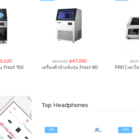
ginal
Current
Original
Current
0,620
฿
47,080
฿
59,000
฿
5,9
ce
price
price
price
ุ่น Frost 150
เครื่องทำน้ำแข็งรุ่น Frost 80
s:
is:
was:
is:
9,000.
฿70,620.
฿59,000.
฿47,080.
Top Headphones
-9%
-15%