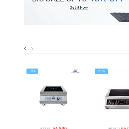
Get it Now
-9%
-15%
Original
Current
Orig
฿
6,890
฿
5,
฿
7,590
฿
5,990