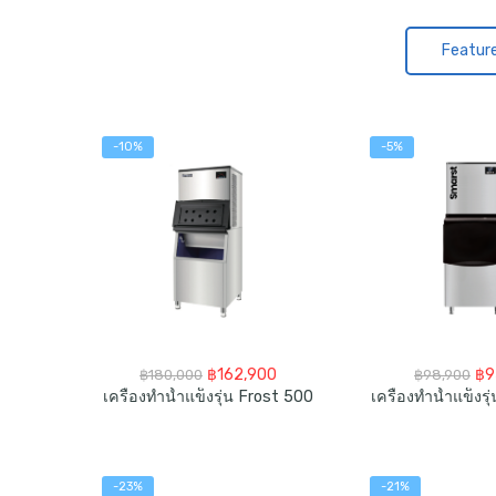
Featur
-10%
-5%
OUT
Ori
urrent
Original
Current
฿
9
฿
162,900
฿
98,900
฿
180,000
pri
rice
price
price
เครื่องทำน้ำแข็งร
เครื่องทำน้ำแข็งรุ่น Frost 500
โต๊ะอเนกประสงค์ HomeOffice Stand
wa
s:
was:
is:
฿9
1,990.
฿180,000.
฿162,900.
-21%
-23%