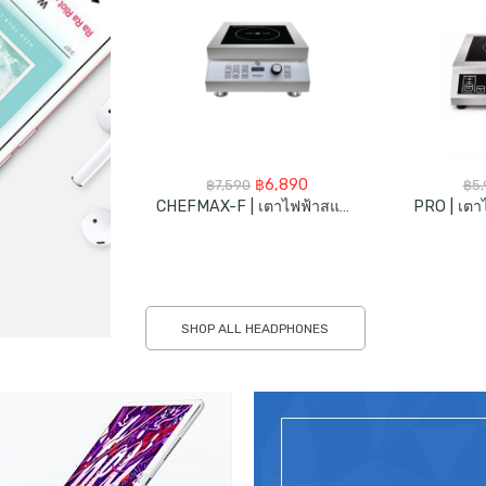
Original
Current
฿
6,890
฿
7,590
฿
5
price
price
CHEFMAX-F | เตาไฟฟ้าสแตนเลส 5000วัตต์
was:
is:
฿7,590.
฿6,890.
SHOP ALL HEADPHONES