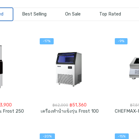
ed
Best Selling
On Sale
Top Rated
-17%
-9%
ginal
Current
Original
Current
3,900
฿
51,360
฿
62,000
฿
7,5
ce
price
price
price
ุ่น Frost 250
เครื่องทำน้ำแข็งรุ่น Frost 100
s:
is:
was:
is:
8,900.
฿93,900.
฿62,000.
฿51,360.
-20%
-15%