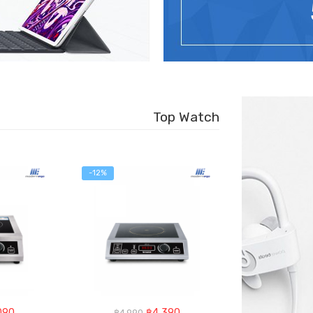
Top Watch
-12%
-27%
inal
Current
Original
Current
090
฿
4,390
฿
4,990
฿
2,190