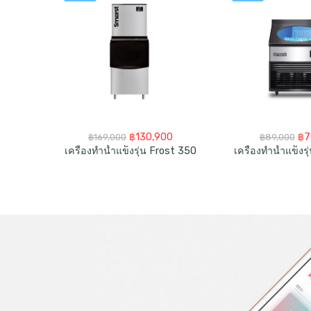
OUT
Original
Current
Ori
urrent
฿
130,900
฿
7
฿
169,000
฿
89,000
price
price
pri
rice
เครื่องทำน้ำแข็งรุ่น Frost 350
เครื่องทำน้ำแข็งร
ขาตั้งมือถือและแท็บเล็ตยึดโต๊ะ Desk Mount Tablet Stand
was:
is:
wa
:
฿169,000.
฿130,900.
฿8
1,190.