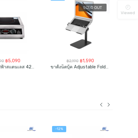
SOLD OUT
Viewed
Original
Current
Original
Current
฿
5,090
฿
1,590
90
฿
2,190
price
price
price
price
PRO | เตาไฟฟ้าสแตนเลส 4200วัตต์
ขาตั้งน็ตบุ้ค Adjustable Foldable Laptop Stand
was:
is:
was:
is:
฿5,990.
฿5,090.
฿2,190.
฿1,590.
-12%
-27%